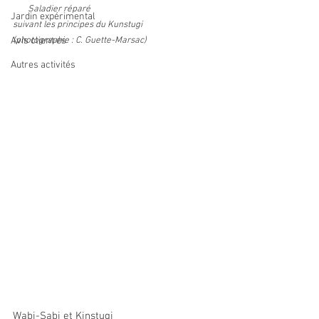
 Saladier réparé
Jardin expérimental
suivant les principes du Kunstugi
Avis client·es
(photographie : C. Guette-Marsac) 
Autres activités
Wabi-Sabi et Kinstugi 