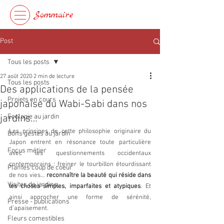
Sommaire
Post
Tous les posts
27 août 2020
2 min de lecture
Tous les posts
Des applications de la pensée
Projets en cours
japonaise du Wabi-Sabi dans nos
jardins…
Ecologie au jardin
Les principes de cette philosophie originaire du 
Bons gestes au jardin
Japon entrent en résonance toute particulière 
Focus métier
avec les questionnements occidentaux 
contemporains : freiner le tourbillon étourdissant 
Plantes coup de coeur
de nos vies… 
reconnaître la beauté qui réside dans 
Visites de jardins
les choses simples, imparfaites et atypiques
. Et 
ainsi approcher une forme de sérénité, 
Presse - publications
d’apaisement.
Fleurs comestibles