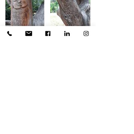
Arbre mort sculpté et mis en scène sur une 
terrasse dédiée aux arts vivants, œuvre réalisée 
par l'association TOU (Sainte-Croix-Vallée-
Française, Lozère - photographies : C. Guette-
Marsac)
Exemples de valorisation de vieux joints abîmés 
dans des dallages en opus incertum : calades de 
galets, impression de dentelles dans du béton 
(sources : internet)
Ecologie au jardin