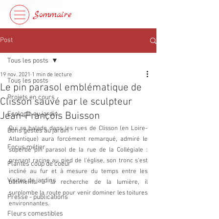
Sommaire
Post
Tous les posts
19 nov. 2021
1 min de lecture
Tous les posts
Le pin parasol emblématique de
Projets en cours
Clisson sauvé par le sculpteur
Jean-François Buisson
Ecologie au jardin
Qui se balade dans les rues de Clisson (en Loire-
Bons gestes au jardin
Atlantique) aura forcément remarqué, admiré le 
Focus métier
superbe pin parasol de la rue de la Collégiale : 
prenant racine au pied de l'église, son tronc s'est 
Plantes coup de coeur
incliné au fur et à mesure du temps entre les 
Visites de jardins
bâtiments à la recherche de la lumière, il 
surplombe la route pour venir dominer les toitures 
Presse - publications
environnantes.
Fleurs comestibles