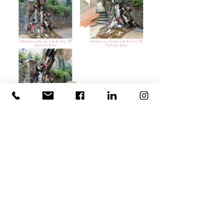
(photographies : C. Guette-Marsac)
Clisson
soutènement
sculpture
sauvegarde
Jean-François Buisson
Hellfest
pin penché
arbre menaçant
cohabitation
patrimoine arboré
Ecologie au jardin
Visites de jardins