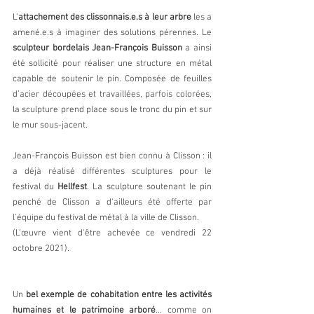
L'
attachement des clissonnais.e.s à leur arbre
 les a 
amené.e.s à imaginer des solutions pérennes. Le 
sculpteur bordelais Jean-François Buisson
 a ainsi 
été sollicité pour réaliser une structure en métal 
capable de soutenir le pin. Composée de feuilles 
d’acier découpées et travaillées, parfois colorées, 
la sculpture prend place sous le tronc du pin et sur 
le mur sous-jacent. 
Jean-François Buisson est bien connu à Clisson : il 
a déjà réalisé différentes sculptures pour le 
festival du 
Hellfest
. La sculpture soutenant le pin 
penché de Clisson a d'ailleurs été offerte par 
l’équipe du festival de métal à la ville de Clisson. 
(L’œuvre vient d'être achevée ce vendredi 22 
octobre 2021).
Un 
bel exemple de cohabitation entre les activités 
humaines et le patrimoine arboré
... comme on 