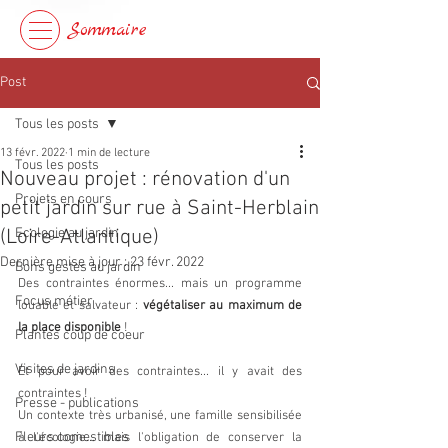
Sommaire
Post
Tous les posts
13 févr. 2022
1 min de lecture
Tous les posts
Nouveau projet : rénovation d'un
Projets en cours
petit jardin sur rue à Saint-Herblain
(Loire-Atlantique)
Ecologie au jardin
Dernière mise à jour :
23 févr. 2022
Bons gestes au jardin
Des contraintes énormes... mais un programme 
Focus métier
louable et salvateur : 
végétaliser au maximum de 
la place disponible
 !
Plantes coup de coeur
Visites de jardins
Et pour avoir des contraintes... il y avait des 
contraintes !
Presse - publications
Un contexte très urbanisé, une famille sensibilisée 
Fleurs comestibles
à l'écologie... mais l'obligation de conserver la 