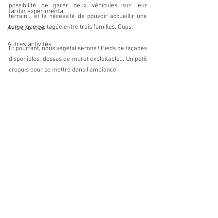
possibilité de garer deux véhicules sur leur 
Jardin expérimental
terrain... et la nécessité de pouvoir accueillir une 
remorque partagée entre trois familles. Oups.
Avis client·es
Autres activités
Et pourtant, nous végétaliserons ! Pieds de façades 
disponibles, dessus de muret exploitable... Un petit 
croquis pour se mettre dans l'ambiance.