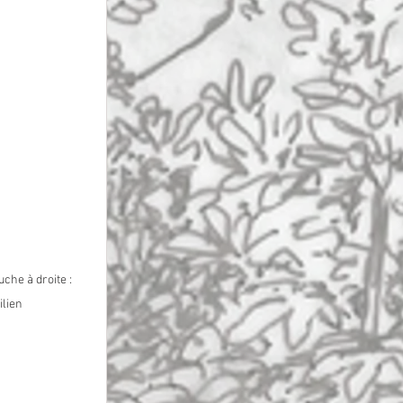
che à droite : 
ilien