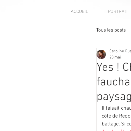
ACCUEIL
PORTRAIT
Tous les posts
Caroline Gu
Focus mét
28 mai
Yes ! 
Presse - p
faucha
paysagi
Avis client
Il faisait ch
côté de Redon