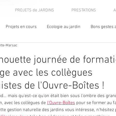
PROJETS de JARDINS
PRESTATIONS
A
Projets en cours
Ecologie au jardin
Bons gestes a
ette-Marsac
ier
Plantes coup de coeur
Visites de jardins
Chouette journée de format
ublications
Fleurs comestibles
Jardin expérimental
ge avec les collègues
stes de l'Ouvre-Boîtes !
·es
Autres activités
aud... mais qu'est-ce qu'on était bien sous l'ombre des gran
, avec les collègues de 
l'Ouvre-Boîtes
 pour se former au f