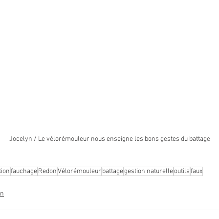
Jocelyn / Le vélorémouleur nous enseigne les bons gestes du battage
tion
fauchage
Redon
Vélorémouleur
battage
gestion naturelle
outils
faux
in