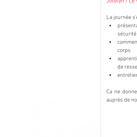
Jocelyn / Le
La journée s'
présenta
sécurité
comment
corps
apprenti
de resse
entretie
Ca ne donne 
auprès de nos