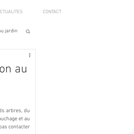
CTUALITES
CONTACT
u jardin
ion au
ds arbres, du 
auchage et au 
battage. Si cette gestion naturelle des jardins vous intéresse, n'hésitez pas contacter 