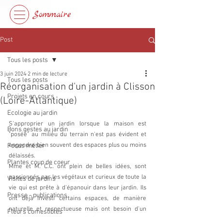
Sommaire
Post
Tous les posts
3 juin 2024
2 min de lecture
Tous les posts
Réorganisation d'un jardin à Clisson
Projets en cours
(Loire-Atlantique)
Ecologie au jardin
S'approprier un jardin lorsque la maison est 
Bons gestes au jardin
"posée" au milieu du terrain n'est pas évident et 
engendre bien souvent des espaces plus ou moins 
Focus métier
délaissés.
Plantes coup de coeur
Mme et M. C.C. ont plein de belles idées, sont 
passionnés par les végétaux et curieux de toute la 
Visites de jardins
vie qui est prête à d'épanouir dans leur jardin. Ils 
Presse - publications
ont déjà investi certains espaces, de manière 
naturelle et respectueuse mais ont besoin d'un 
Fleurs comestibles