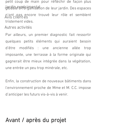
petit coup de main pour réfléchir de façon plus 
Jardin expérimental
globale à l'organisation de leur jardin. Des espaces 
n'ont pas encore trouvé leur rôle et semblent 
Avis client·es
tristement vides.
Autres activités
Par ailleurs, un premier diagnostic fait ressortir 
quelques petits éléments qui auraient besoin 
d'être modifiés : une ancienne allée trop 
imposante, une terrasse à la forme originale qui 
gagnerait être mieux intégrée dans la végétation, 
une entrée un peu trop minérale, etc.
Enfin, la construction de nouveaux bâtiments dans 
l'environnement proche de Mme et M. C.C. impose 
d'anticiper les futurs vis-à-vis à venir.
Avant / après du projet
 de jardin 
à Clisson