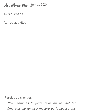
plantations, au printemps 2024 :
Jardin expérimental
Avis client·es
Autres activités
Paroles de client·es
"
 Nous sommes toujours ravis du résultat (et 
même plus, au fur et à mesure de la pousse des 