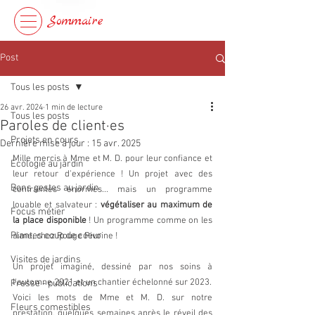
Sommaire
Post
Tous les posts
26 avr. 2024
1 min de lecture
Tous les posts
Paroles de client·es
Projets en cours
Dernière mise à jour :
15 avr. 2025
Mille mercis à Mme et M. D. pour leur confiance et 
Ecologie au jardin
leur retour d'expérience ! Un projet avec des 
Bons gestes au jardin
contraintes énormes... mais un programme 
louable et salvateur : 
végétaliser au maximum de 
Focus métier
la place disponible 
! Un programme comme on les 
Plantes coup de coeur
aime, chez Rouge Pivoine !
Visites de jardins
Un projet imaginé, dessiné par nos soins à 
l'automne 2021 et un chantier échelonné sur 2023.
Presse - publications
Voici les mots de Mme et M. D. sur notre 
Fleurs comestibles
prestation, quelques semaines après le réveil des 