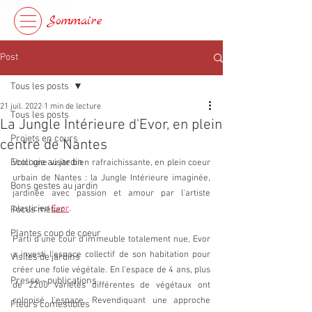
Sommaire
Post
Tous les posts
21 juil. 2022
1 min de lecture
Tous les posts
La Jungle Intérieure d'Evor, en plein
Projets en cours
centre de Nantes
Ecologie au jardin
Voici une visite bien rafraichissante, en plein coeur 
urbain de Nantes : la Jungle Intérieure imaginée, 
Bons gestes au jardin
jardinée avec passion et amour par l'artiste 
plasticien 
Evor
.
Focus métier
Plantes coup de coeur
Parti d'une cour d'immeuble totalement nue, Evor 
a investi l'espace collectif de son habitation pour 
Visites de jardins
créer une folie végétale. En l'espace de 4 ans, plus 
Presse - publications
de 2200 variétés différentes de végétaux ont 
colonisé l'espace. Revendiquant une approche 
Fleurs comestibles