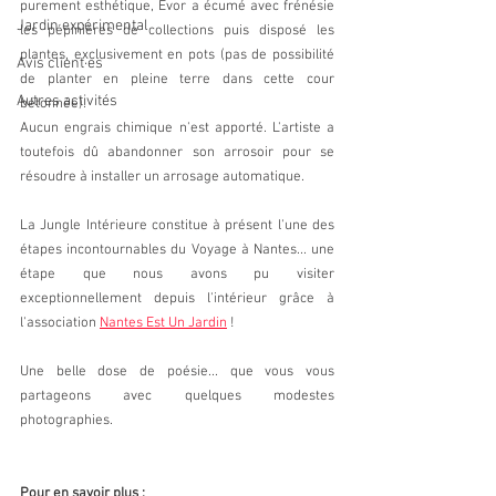
purement esthétique, Evor a écumé avec frénésie 
Jardin expérimental
les pépinières de collections puis disposé les 
plantes, exclusivement en pots (pas de possibilité 
Avis client·es
de planter en pleine terre dans cette cour 
Autres activités
bétonnée).
Aucun engrais chimique n'est apporté. L'artiste a 
toutefois dû abandonner son arrosoir pour se 
résoudre à installer un arrosage automatique.
La Jungle Intérieure constitue à présent l'une des 
étapes incontournables du Voyage à Nantes... une 
étape que nous avons pu visiter 
exceptionnellement depuis l'intérieur grâce à 
l'association 
Nantes Est Un Jardin
 !
Une belle dose de poésie... que vous vous 
partageons avec quelques modestes 
photographies.
Pour en savoir plus :