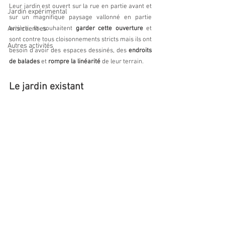
Leur jardin est ouvert sur la rue en partie avant et 
Jardin expérimental
sur un magnifique paysage vallonné en partie 
Avis client·es
arrière. Ils souhaitent 
garder cette ouverture
 et 
sont contre tous cloisonnements stricts mais ils ont 
Autres activités
besoin d'avoir des espaces dessinés, des 
endroits 
de balades
 et 
rompre la linéarité
 de leur terrain.
Le jardin existant