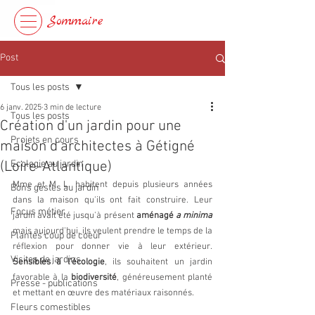
Sommaire
Post
Tous les posts
6 janv. 2025
3 min de lecture
Tous les posts
Création d'un jardin pour une
Projets en cours
maison d'architectes à Gétigné
(Loire-Atlantique)
Ecologie au jardin
Mme et M. L. habitent depuis plusieurs années 
Bons gestes au jardin
dans la maison qu'ils ont fait construire. Leur 
Focus métier
jardin avait été jusqu'à présent 
aménagé 
a minima
mais aujourd'hui, ils veulent prendre le temps de la 
Plantes coup de coeur
réflexion pour donner vie à leur extérieur. 
Visites de jardins
Sensibles à l'écologie
, ils souhaitent un jardin 
favorable à la 
biodiversité
, généreusement planté 
Presse - publications
et mettant en œuvre des matériaux raisonnés.
Fleurs comestibles