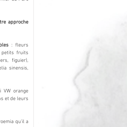
tre approche 
bles
 : fleurs 
etits fruits 
s, figuier), 
ia sinensis, 
i VW orange 
s et de leurs 
oemia qu'il a 