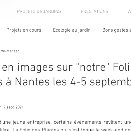
PROJETS de JARDINS
PRESTATIONS
A
Projets en cours
Ecologie au jardin
Bons gestes a
ette-Marsac
ier
Plantes coup de coeur
Visites de jardins
 en images sur "notre" Fol
ublications
Fleurs comestibles
Jardin expérimental
s à Nantes les 4-5 septem
·es
Autres activités
r :
7 sept. 2021
d'une jeune entreprise, certains évènements revêtent un
lière. La Folie des Plantes qui s'est tenue le week-end de