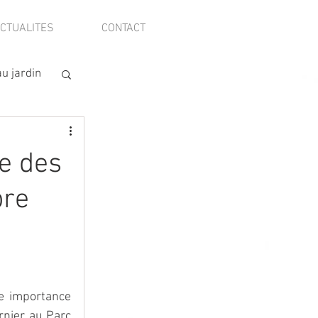
CTUALITES
CONTACT
u jardin
ie des
bre
e importance 
rnier au Parc 