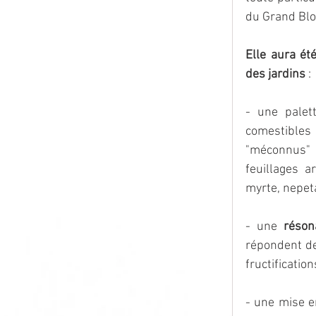
du Grand Blot
Elle aura ét
des jardins
 :
- une palet
comestibles 
"méconnus" (
feuillages a
myrte, nepeta
- une 
réson
répondent des
fructificatio
- une mise e