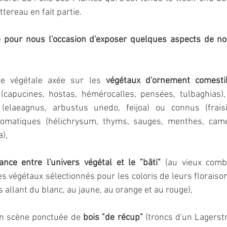
tereau en fait partie.
é pour nous l'occasion d'exposer quelques aspects de no
te végétale axée sur les 
végétaux d'ornement comesti
(capucines, hostas, hémérocalles, pensées, tulbaghias), p
elaeagnus, arbustus unedo, feijoa) ou connus (fraisier
romatiques (hélichrysum, thyms, sauges, menthes, camel
),
ance entre l'univers végétal et le "bâti"
 (au vieux comb
 végétaux sélectionnés pour les coloris de leurs floraison
ns allant du blanc, au jaune, au orange et au rouge),
n scène ponctuée de 
bois "de récup"
 (troncs d'un Lagerstr