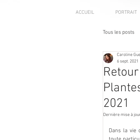
ACCUEIL
PORTRAIT
Tous les posts
Caroline Gu
Focus mét
6 sept. 2021
Retour
Presse - p
Plante
2021
Avis client
Dernière mise à jou
Dans la vie 
toute particu