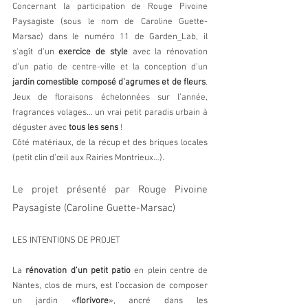
Concernant la participation de Rouge Pivoine 
Paysagiste (sous le nom de Caroline Guette-
Marsac) dans le numéro 11 de Garden_Lab, il 
s'agît d'un 
exercice de style
 avec la rénovation 
d’un patio de centre-ville et la conception d’un 
jardin comestible composé d’agrumes et de fleurs
. 
Jeux de floraisons échelonnées sur l’année, 
fragrances volages… un vrai petit paradis urbain à 
déguster avec 
tous les sens
 !
Côté matériaux, de la récup et des briques locales 
(petit clin d’œil aux Rairies Montrieux…).
Le projet présenté par Rouge Pivoine 
Paysagiste (Caroline Guette-Marsac)
LES INTENTIONS DE PROJET
La 
rénovation d'un petit patio
 en plein centre de 
Nantes, clos de murs, est l’occasion de composer 
un jardin «
florivore
», ancré dans les 