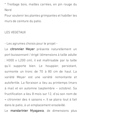
* Treillage bois, mailles carrées, en pin rouge du 
Nord
Pour soutenir les plantes grimpantes et habiller les 
murs de ceinture du patio.
LES VEGETAUX
- Les agrumes choisis pour le projet -
Le 
citronnier Meyer
 présente naturellement un 
port buissonnant / érigé (dimensions à taille adulte 
: H300 x L200 cm), il est maîtrisable par la taille 
qu’il supporte bien. Le houppier, persistant, 
surmonte un tronc de 70 à 80 cm de haut. La 
variété Meyer est une variété remontante et 
autofertile. La floraison a lieu au printemps (mars 
à mai) et en automne (septembre – octobre). Sa 
fructification a lieu 8 mois sur 12, d’où son nom de 
« citronnier des 4 saisons ». Il se plaira tout à fait 
dans le patio, à un emplacement ensoleillé.
Le 
mandarinier Myagawa
, de dimensions plus 