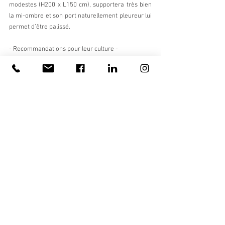
modestes (H200 x L150 cm), supportera très bien 
la mi-ombre et son port naturellement pleureur lui 
permet d’être palissé. 
- Recommandations pour leur culture -
Les agrumes se plaisent dans une terre de jardin 
classique, ils redoutent la sécheresse et les excès 
d’humidité. A la plantation, la pépinière Végétal 85 
recommande l’ajout de compost puis la mise en 
place d’un paillage afin que le sol reste frais. En 
région nantaise, avec la proximité de l’océan, les 
températures ne descendent pas trop bas l’hiver 
et rendent possibles la culture de ces agrumes en 
pleine terre (bien choisir des variétés greffées sur 
poncirus, plus résistantes au froid ).
- Les végétaux accompagnants -
L’accent est mis sur les 
fleurs comestibles (et 
parfumées)
.
Les floraisons sont échelonnées et recouvrent une 