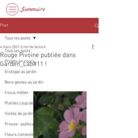
Sommaire
Post
Tous les posts
4 mars 2021
3 min de lecture
Tous les posts
Rouge Pivoine publiée dans
Projets en cours
Garden_Lab#11 !
Ecologie au jardin
Bons gestes au jardin
Focus métier
Plantes coup de coeur
Visites de jardins
Presse - publications
Fleurs comestibles