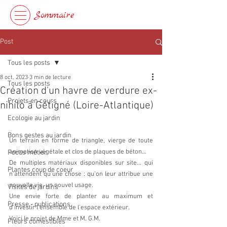
Sommaire
Post
Tous les posts
8 oct. 2023
3 min de lecture
Tous les posts
Création d'un havre de verdure ex-
Projets en cours
nihilo à Gétigné (Loire-Atlantique)
Ecologie au jardin
Bons gestes au jardin
Un terrain en forme de triangle, vierge de toute 
animation végétale et clos de plaques de béton...
Focus métier
De multiples matériaux disponibles sur site... qui 
Plantes coup de coeur
n'attendent qu'une chose : qu'on leur attribue une 
nouvelle vie, un nouvel usage. 
Visites de jardins
Une envie forte de planter au maximum et 
Presse - publications
d'investir l'ensemble de l'espace extérieur.
Voici le projet de Mme et M. G.M.
Fleurs comestibles