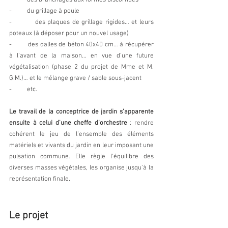
-          des branchages aux formes biscornues
-          du grillage à poule 
-          des plaques de grillage rigides… et leurs 
poteaux (à déposer pour un nouvel usage)
-         des dalles de béton 40x40 cm… à récupérer 
à l’avant de la maison… en vue d’une future 
végétalisation (phase 2 du projet de Mme et M. 
G.M.)… et le mélange grave / sable sous-jacent
-          etc.
Le travail de la conceptrice de jardin s’apparente 
ensuite à celui d’une cheffe d’orchestre
 : rendre 
cohérent le jeu de l'ensemble des éléments 
matériels et vivants du jardin en leur imposant une 
pulsation commune. Elle règle l'équilibre des 
diverses masses végétales, les organise jusqu'à la 
représentation finale.
Le projet