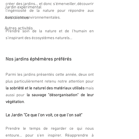
créer des jardins... et donc s'émerveiller, découvrir 
Jardin expérimental
l'ingéniosité de la nature pour répondre aux 
Avis client·es
contraintes environnementales. 
Autres activités
Prendre soin de la nature et de l'humain en 
s'inspirant des écosystèmes naturels...
Nos jardins éphémères préférés
Parmi les jardins présentés cette année, deux ont 
plus particulièrement retenu notre attention pour 
la sobriété et le naturel des matériaux utilisés
 mais 
aussi pour 
la sauvage "désorganisation" de leur 
végétation
.
Le Jardin "Ce que l'on voit, ce que l'on sait"
Prendre le temps de regarder ce qui nous 
entoure... pour s'en inspirer. Réapprendre à 