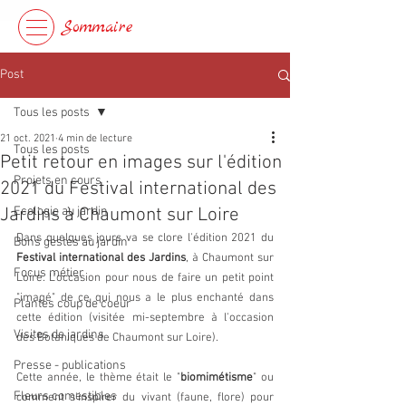
Sommaire
Post
Tous les posts
21 oct. 2021
4 min de lecture
Tous les posts
Petit retour en images sur l'édition
Projets en cours
2021 du Festival international des
Jardins à Chaumont sur Loire
Ecologie au jardin
Dans quelques jours va se clore l'édition 2021 du 
Bons gestes au jardin
Festival international des Jardins
, à Chaumont sur 
Focus métier
Loire. L'occasion pour nous de faire un petit point 
"imagé" de ce qui nous a le plus enchanté dans 
Plantes coup de coeur
cette édition (visitée mi-septembre à l'occasion 
Visites de jardins
des Botaniques de Chaumont sur Loire).
Presse - publications
Cette année, le thème était le "
biomimétisme
" ou 
Fleurs comestibles
comment s'inspirer du vivant (faune, flore) pour 