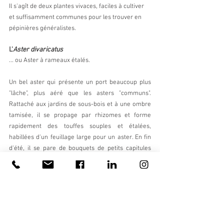
Il s'agît de deux plantes vivaces, faciles à cultiver 
et suffisamment communes pour les trouver en 
pépinières généralistes.
L'
Aster divaricatus
... ou Aster à rameaux étalés.
Un bel aster qui présente un port beaucoup plus 
"lâche", plus aéré que les asters "communs". 
Rattaché aux jardins de sous-bois et à une ombre 
tamisée, il se propage par rhizomes et forme 
rapidement des touffes souples et étalées, 
habillées d'un feuillage large pour un aster. En fin 
d'été, il se pare de bouquets de petits capitules 
blancs. Très rustique et facile à cultiver,  c'est une 
plante fiable pour les jardins demandant peu 
d'entretien.