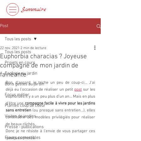
Sommaire
Post
Tous les posts
22 nov. 2021
2 min de lecture
Tous les posts
Euphorbia characias ? Joyeuse
Projets en cours
compagne de mon jardin de
fainéante
Ecologie au jardin
Bon, d'accord, je triche un peu de coup-ci... J'ai 
Bons gestes au jardin
déjà eu l'occasion de réaliser un petit 
post
sur les 
Focus métier
euphorbes il y a un peu plus d'un an... Mais en plus 
d'être une 
compagne facile à vivre pour les jardins 
Plantes coup de coeur
sans entretien
 (ou presque sans entretien...), elles 
Visites de jardins
constituent des modèles privilégiés pour réaliser 
de beaux clichés.
Presse - publications
Donc je ne résiste à l'envie de vous partager ces 
Fleurs comestibles
quelques photos.