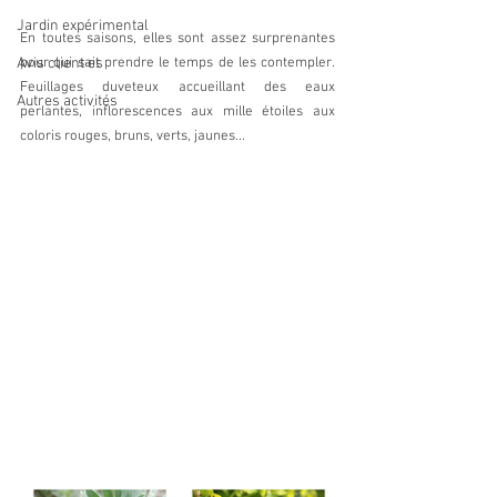
Jardin expérimental
En toutes saisons, elles sont assez surprenantes 
Avis client·es
pour qui sait prendre le temps de les contempler. 
Feuillages duveteux accueillant des eaux 
Autres activités
perlantes, inflorescences aux mille étoiles aux 
coloris rouges, bruns, verts, jaunes...