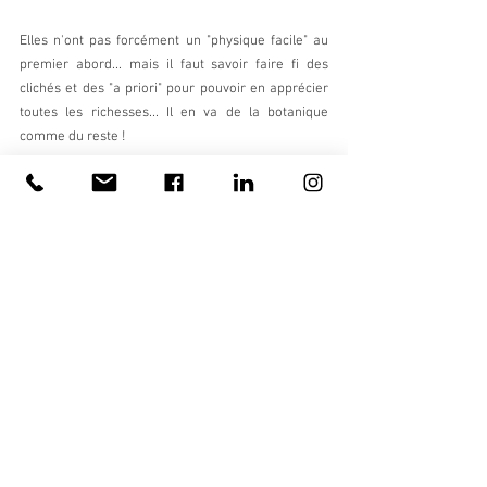
Elles n'ont pas forcément un "physique facile" au 
premier abord... mais il faut savoir faire fi des 
clichés et des "a priori" pour pouvoir en apprécier 
toutes les richesses... Il en va de la botanique 
comme du reste !
(Petit rappel : le 
latex 
des euphorbes est très 
irritant pour les humain.e.s... donc munissez-vous 
de gants lorsque vous devez couper les tiges... 
mais ne vous privez pas pour autant du plaisir de 
caresser doucement leur feuillage à mains nues).
vivaces
jardin écologique
jardin naturel
jardin sans entretien
jardin sans arrosage
euphorbe
euphorbia characias
toucher
mode de dispersion
Plantes coup de coeur