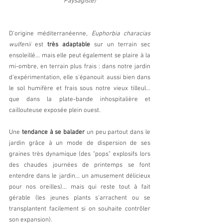
Paysagiste)
D'origine méditerranéenne, 
Euphorbia characias 
wulfenii 
est 
très adaptable
 sur un terrain sec 
ensoleillé... mais elle peut également se plaire à la 
mi-ombre, en terrain plus frais : dans notre jardin 
d'expérimentation, elle s'épanouit aussi bien dans 
le sol humifère et frais sous notre vieux tilleul... 
que dans la plate-bande inhospitalière et 
caillouteuse exposée plein ouest.
Une 
tendance à se balader
 un peu partout dans le 
jardin grâce à un mode de dispersion de ses 
graines très dynamique (des "pops" explosifs lors 
des chaudes journées de printemps se font 
entendre dans le jardin... un amusement délicieux 
pour nos oreilles)... mais qui reste tout à fait 
gérable (les jeunes plants s'arrachent ou se 
transplantent facilement si on souhaite contrôler 
son expansion).