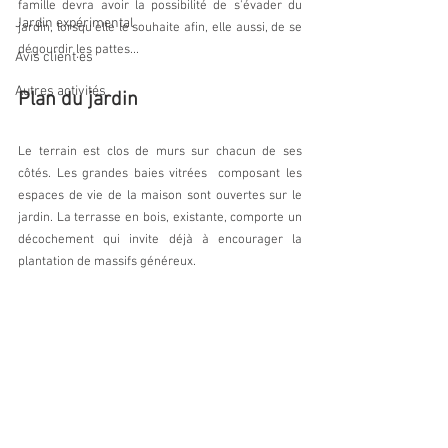
famille devra avoir la possibilité de s'évader du 
Jardin expérimental
jardin, lorsqu'elle le souhaite afin, elle aussi, de se 
dégourdir les pattes... 
Avis client·es
Autres activités
Plan du jardin
Le terrain est clos de murs sur chacun de ses 
côtés. Les grandes baies vitrées  composant les 
espaces de vie de la maison sont ouvertes sur le 
jardin. La terrasse en bois, existante, comporte un 
décochement qui invite déjà à encourager la 
plantation de massifs généreux.