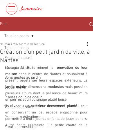
Sommaire
Post
Tous les posts
31 mars 2023
2 min de lecture
Tous les posts
Création d'un petit jardin de ville, à
Projets en cours
Nantes
Ecologie au jardin
Mme et M. B. terminent la 
rénovation de leur 
maison
 dans le centre de Nantes et souhaitent à 
Bons gestes au jardin
présent végétaliser leurs espaces extérieurs. Le 
jardin est de dimensions modestes
 mais possède 
Focus métier
plusieurs atouts dont la présence de beaux murs 
Plantes coup de coeur
en pierres et un voisinage plutôt boisé. 
Ils rêvent d'un 
extérieur densément planté
... tout 
Visites de jardins
en conservant un bel espace engazonné pour 
Presse - publications
permettre à leurs jeunes enfants de jouer dehors. 
Autre petite contrainte : la petite chatte de la 
Fleurs comestibles