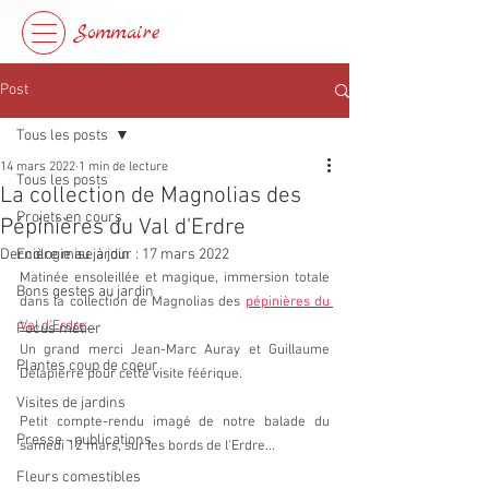
Sommaire
Post
Tous les posts
14 mars 2022
1 min de lecture
Tous les posts
La collection de Magnolias des
Projets en cours
Pépinières du Val d'Erdre
Dernière mise à jour :
Ecologie au jardin
17 mars 2022
Matinée ensoleillée et magique, immersion totale 
Bons gestes au jardin
dans la collection de Magnolias des 
pépinières du 
Val d'Erdre
... 
Focus métier
Un grand merci Jean-Marc Auray et Guillaume 
Plantes coup de coeur
Delapierre pour cette visite féérique.
Visites de jardins
Petit compte-rendu imagé de notre balade du 
Presse - publications
samedi 12 mars, sur les bords de l'Erdre...
Fleurs comestibles