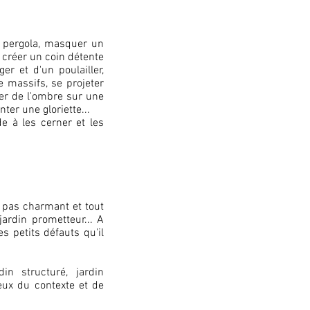
 pergola
,
masquer un
, créer un coin détente
er et d'un poulailler,
de massifs, se projeter
ter de l'ombre sur une
ter une gloriette...
e à les cerner et les
in pas charmant et tout
jardin prometteur... A
s petits défauts qu'il
rdin structuré, jardin
eux du contexte et de