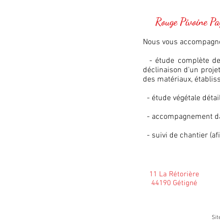
Rouge Pivoine Paysa
Nous vous accompagnon
- étude complète de to
déclinaison d'un proje
des matériaux, établis
- étude végétale détail
- accompagnement dans
- suivi de chantier (af
11 La Rétorière
44190 Gétigné
Sit