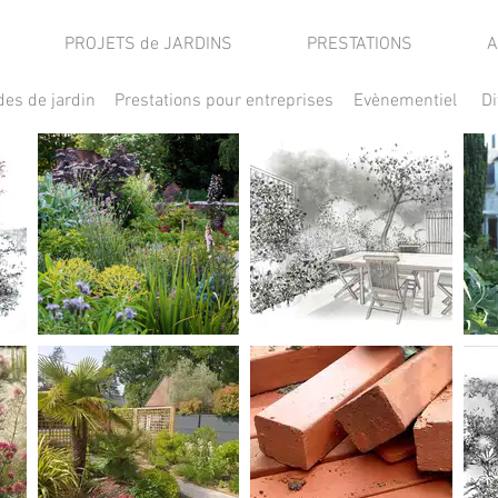
PROJETS de JARDINS
PRESTATIONS
A
des de jardin
Prestations pour entreprises
Evènementiel
Di