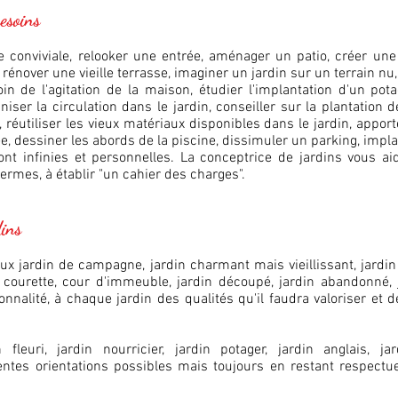
esoins
e conviviale, relooker une entrée, aménager un patio,
créer une
, rénover une vieille terrasse, imaginer un jardin sur un terrain nu
 de l'agitation de la maison, étudier l'implantation d'un potag
niser la circulation dans le jardin, conseiller sur la plantation 
, réutiliser les vieux matériaux disponibles dans le jardin, appor
ée, dessiner les abords de la piscine, dissimuler un parking, implan
nt infinies et personnelles. La conceptrice de jardins vous aid
 termes, à établir "un cahier des charges".
ins
vieux jardin de campagne, jardin charmant mais vieillissant, jard
 courette,
cour d'immeuble
, jardin découpé, jardin abandonné, 
nnalité, à chaque jardin des qualités qu'il faudra valoriser et de
 fleuri, jardin nourricier, jardin potager, jardin anglais, ja
rentes orientations possibles mais toujours en restant respectu