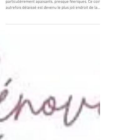
Mme et M. MN dans les Deux-Sèvres
"La terrasse ronde, l'ambiance sous-bois, sont
particulièrement apaisants, presque féeriques. Ce coin
autrefois délaissé est devenu le plus joli endroit de la
maison." " Nous sommes heureux de l'avoir fait nous
mêmes, cela nous a permis de bien nous approprier le
nouvel aménagement. Le miracle a eu lieu, le goût du
jardinage m'a touché. " Chantier réalisé avec
détermination et passion par les client·es d'après une
étude conception de jardin complète imaginée, dessinée,
dét