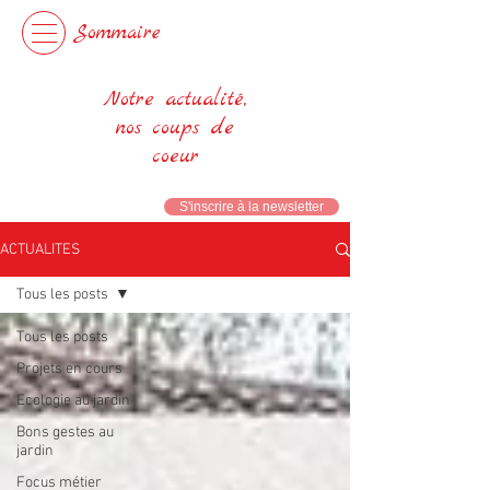
Sommaire
Notre actualité,
nos coups de
coeur
S'inscrire à la newsletter
ACTUALITES
Tous les posts
Tous les posts
Projets en cours
Ecologie au jardin
Bons gestes au
jardin
Focus métier