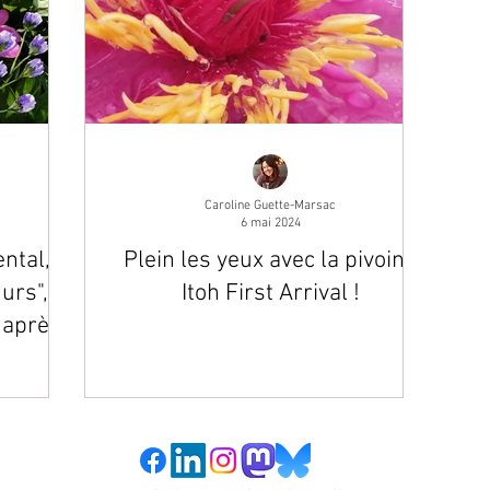
Caroline Guette-Marsac
6 mai 2024
ntal,
Plein les yeux avec la pivoine
urs", à
Itoh First Arrival !
 après