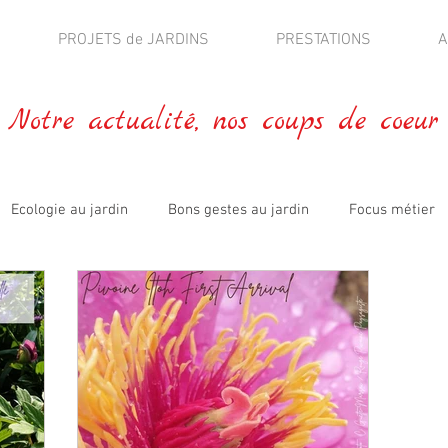
PROJETS de JARDINS
PRESTATIONS
A
Notre actualité, nos coups de coeur
Ecologie au jardin
Bons gestes au jardin
Focus métier
blications
Fleurs comestibles
Jardin expérimental
A