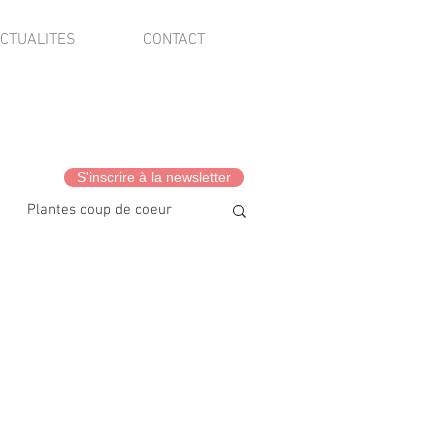
CTUALITES
CONTACT
S'inscrire à la newsletter
Plantes coup de coeur
vis client·es