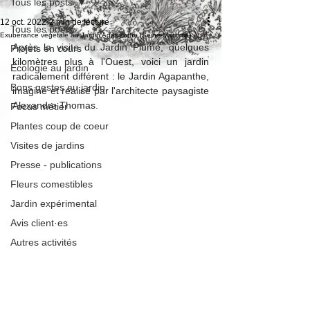
Tous les posts
12 oct. 2022
2 min de lecture
Tous les posts
Exubérance végétale au Jardin Agapanthe (Seine-Maritime)
Après la visite du Jardin Plume, quelques 
Projets en cours
kilomètres plus à l'Ouest, voici un jardin 
Ecologie au jardin
radicalement différent : le Jardin Agapanthe, 
Bons gestes au jardin
imaginé et réalisé par l'architecte paysagiste 
Alexandre Thomas.
Focus métier
Plantes coup de coeur
Visites de jardins
Presse - publications
Fleurs comestibles
Jardin expérimental
Avis client·es
Autres activités