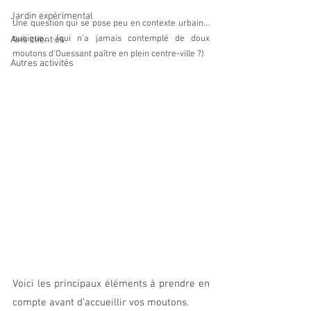
Jardin expérimental
Une question qui se pose peu en contexte urbain… 
quoique… (qui n’a jamais contemplé de doux 
Avis client·es
moutons d’Ouessant paître en plein centre-ville ?)
Autres activités
Voici les principaux éléments à prendre en 
compte avant d’accueillir vos moutons.