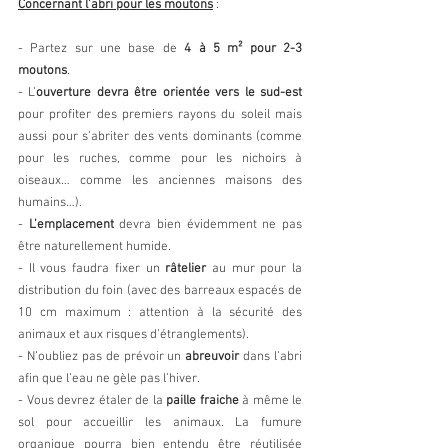
Concernant l’abri pour les moutons
 :
- Partez sur une base de 
4 à 5 m² pour 2-3 
moutons
.
- L’
ouverture devra être orientée vers le sud-est
pour profiter des premiers rayons du soleil mais 
aussi pour s’abriter des vents dominants (comme 
pour les ruches, comme pour les nichoirs à 
oiseaux… comme les anciennes maisons des 
humains…).
- 
L’emplacement
 devra bien évidemment ne pas 
être naturellement humide.
- Il vous faudra fixer un 
râtelier 
au mur pour la 
distribution du foin (avec des barreaux espacés de 
10 cm maximum : attention à la sécurité des 
animaux et aux risques d’étranglements).
- N’oubliez pas de prévoir un 
abreuvoir 
dans l’abri 
afin que l’eau ne gèle pas l’hiver.
- Vous devrez étaler de la 
paille fraiche
 à même le 
sol pour accueillir les animaux. La fumure 
organique pourra bien entendu être réutilisée 