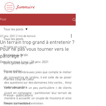
Sommaire
Post
Tous les posts
22 janv. 2021
2 min de lecture
Tous les posts
Un terrain trop grand à entretenir ?
Projets en cours
Pour ne pas vous tourner vers le
pâturage ?
Ecologie au jardin
Dernière mise à jour :
28 janv. 2021
Bons gestes au jardin
Focus métier
Parmi les nombreuses joies que compte le métier 
de conceptrice de jardins, il est celle de se poser 
Plantes coup de coeur
des questions sur des domaines très variés… Ainsi 
Visites de jardins
cette demande « un peu particulière » de clients 
vivant en campagne : partitionner leur terrain de 
Presse - publications
manière à accueillir un couple de moutons et ainsi 
Fleurs comestibles
limiter les travaux d’entretien.