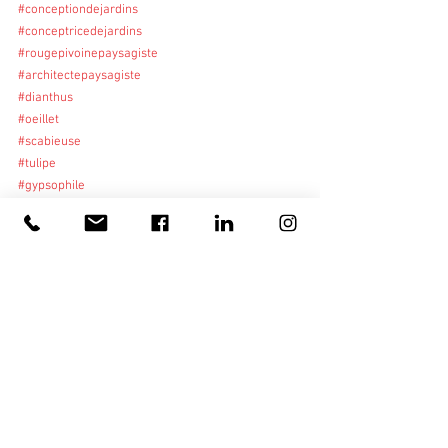
#conceptiondejardins
#conceptricedejardins
#rougepivoinepaysagiste
#architectepaysagiste
#dianthus
#oeillet
#scabieuse
#tulipe
#gypsophile
#artemisia
massifs fleuris
conception de massif
jardin bouquetier
Projets en cours
Voir tout
Posts similaires