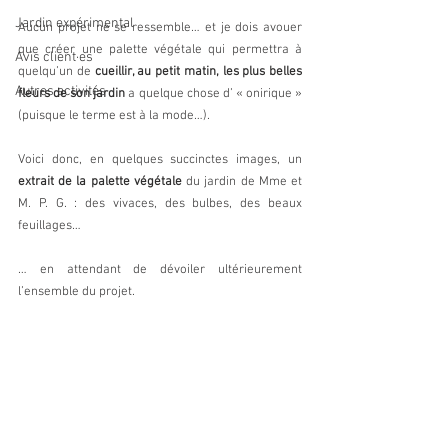
Jardin expérimental
Aucun projet ne se ressemble… et je dois avouer 
que créer une palette végétale qui permettra à 
Avis client·es
quelqu’un de 
cueillir, au petit matin, les plus belles 
Autres activités
fleurs de son jardin
 a quelque chose d’ « onirique » 
(puisque le terme est à la mode…).
Voici donc, en quelques succinctes images, un 
extrait de la palette végétale
 du jardin de Mme et 
M. P. G. : des vivaces, des bulbes, des beaux 
feuillages…
… en attendant de dévoiler ultérieurement 
l’ensemble du projet.