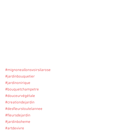
#mignoneallonsvoirsilarose
#jardinbouquetier
#jardinonirique
#bouquetchampetre
#douceurvégétale
#creationdejardin
#desfleurstoutelannee
#fleursdejardin
#jardinboheme
#artdevivre