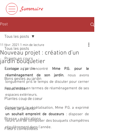
Sommaire
Post
Tous les posts
11 févr. 2021
1 min de lecture
Tous les posts
Nouveau projet : création d’un
Projets en cours
jardin bouquetier
Ecologie au jardin
Lorsque j’ai rencontré 
Mme P.G. pour le 
réaménagement de son jardin
, nous avons 
Bons gestes au jardin
longuement pris le temps de discuter pour cerner 
ses attentes en termes de réaménagement de ses 
Focus métier
espaces extérieurs.
Plantes coup de coeur
Concernant la végétalisation, Mme P.G. a exprimé 
Visites de jardins
un souhait empreint de douceurs
 : disposer de 
Presse - publications
fleurs afin de composer des bouquets champêtres 
régulièrement dans l’année.
Fleurs comestibles