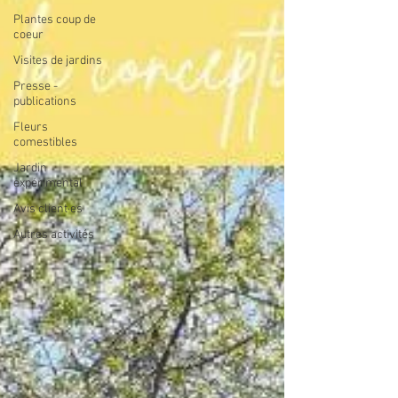
Plantes coup de
coeur
Visites de jardins
Presse -
publications
Fleurs
comestibles
Jardin
expérimental
Avis client·es
Autres activités