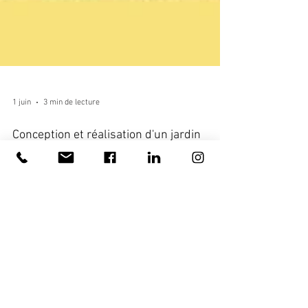
1 juin
3 min de lecture
Conception et réalisation d'un jardin
échelonné dans le temps : un exemple
représentatif des multiples prestations
que nous vous proposons
Chez Rouge Pivoine, nous suivons les envies, les besoins
de nos client·es et cherchons des solutions les plus
adaptées à leur temporalité. Le projet de Mme et M. B. à
Cugand, en Vendée, est à ce titre un véritable cas d'école
: - Un premier temps consacré à l'étude générale de