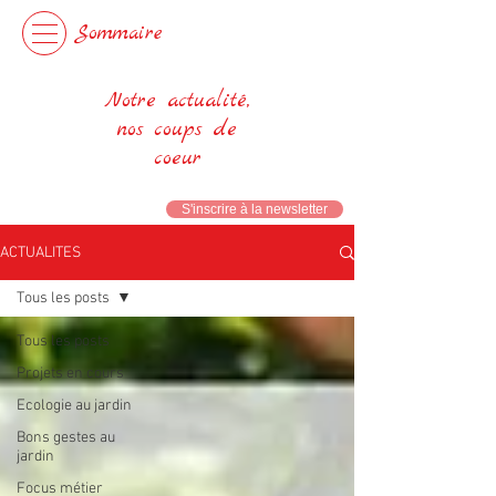
Sommaire
Notre actualité,
nos coups de
coeur
S'inscrire à la newsletter
ACTUALITES
Tous les posts
Tous les posts
Projets en cours
Ecologie au jardin
Bons gestes au
jardin
Focus métier