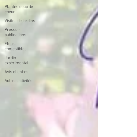
Plantes coup de
coeur
Visites de jardins
Presse -
publications
Fleurs
comestibles
Jardin
expérimental
Avis client·es
Autres activités