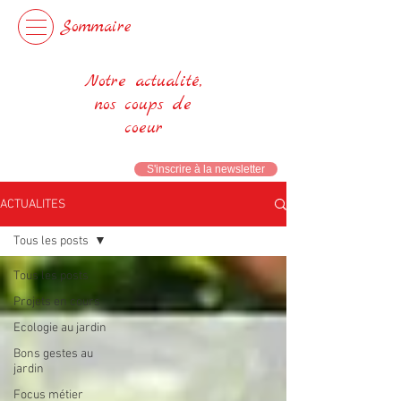
Sommaire
Notre actualité,
nos coups de
coeur
S'inscrire à la newsletter
ACTUALITES
Tous les posts
Tous les posts
Projets en cours
Ecologie au jardin
Bons gestes au
jardin
Focus métier