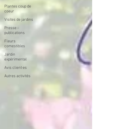
Plantes coup de
coeur
Visites de jardins
Presse -
publications
Fleurs
comestibles
Jardin
expérimental
Avis client·es
Autres activités