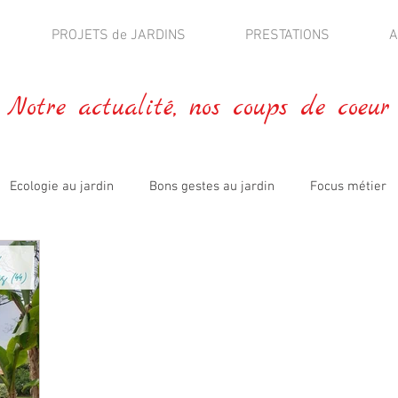
PROJETS de JARDINS
PRESTATIONS
A
Notre actualité, nos coups de coeur
Ecologie au jardin
Bons gestes au jardin
Focus métier
blications
Fleurs comestibles
Jardin expérimental
A