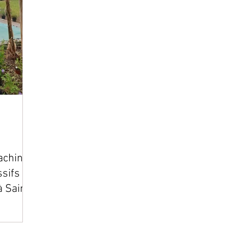
oaching
sifs et
à Saint-
(44)