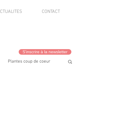
CTUALITES
CONTACT
S'inscrire à la newsletter
Plantes coup de coeur
vis client·es