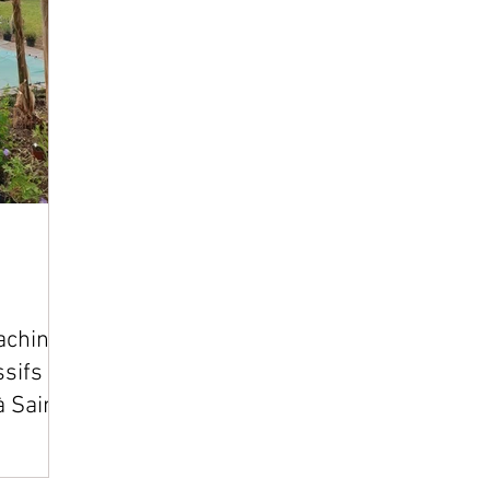
oaching
sifs et
à Saint-
(44)