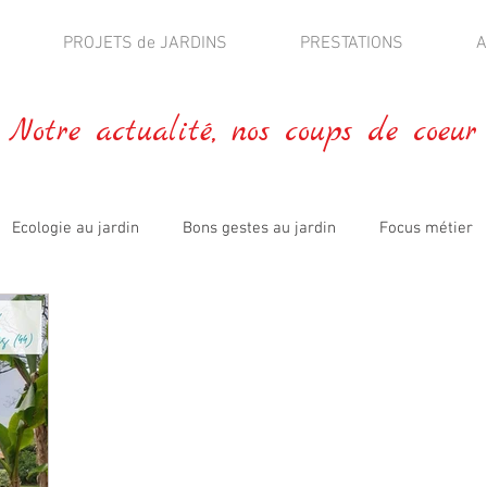
PROJETS de JARDINS
PRESTATIONS
A
Notre actualité, nos coups de coeur
Ecologie au jardin
Bons gestes au jardin
Focus métier
blications
Fleurs comestibles
Jardin expérimental
A