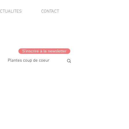
CTUALITES
CONTACT
S'inscrire à la newsletter
Plantes coup de coeur
vis client·es