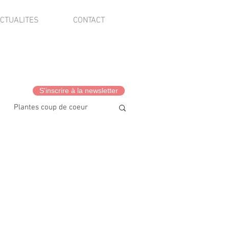
CTUALITES
CONTACT
S'inscrire à la newsletter
Plantes coup de coeur
vis client·es