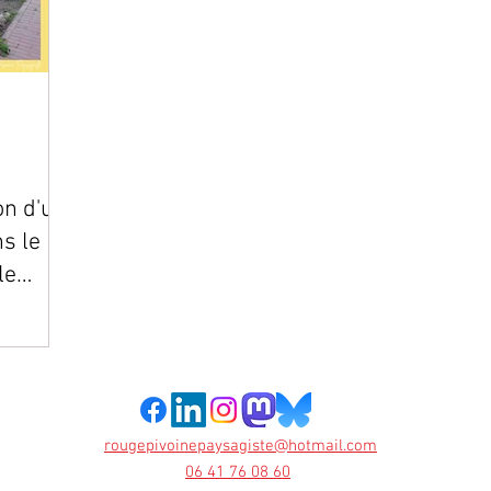
on d'un
s le
le
tiples
 vous
rougepivoinepaysagiste@hotmail.com
06 41 76 08 60