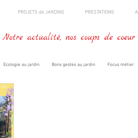
PROJETS de JARDINS
PRESTATIONS
A
Notre actualité, nos coups de coeur
Ecologie au jardin
Bons gestes au jardin
Focus métier
blications
Fleurs comestibles
Jardin expérimental
A