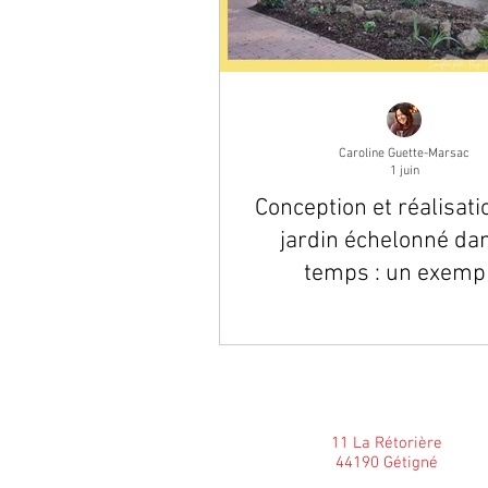
Caroline Guette-Marsac
1 juin
Conception et réalisati
jardin échelonné dan
temps : un exemp
représentatif des mul
prestations que nous
proposons
11 La Rétorière
44190 Gétigné