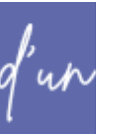
Cugand, en Vendée, est à ce titre un véritable cas d'école
: - Un premier temps consacré à l'étude générale de
rénovation du jardin - Le lancement des premiers
travaux avec la création des allées, terrasse et parking -
Plantation des espaces proches de la porte d'entrée -
L'album-photos des avant-après du proj