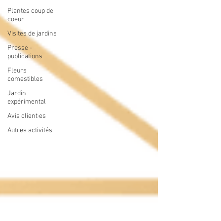
Plantes coup de
coeur
Visites de jardins
Presse -
publications
Fleurs
comestibles
Jardin
expérimental
Avis client·es
Autres activités