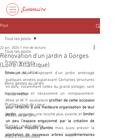
Sommaire
Post
Tous les posts
22 avr. 2024
1 min de lecture
Tous les posts
Rénovation d'un jardin à Gorges
Projets en cours
(Loire-Atlantique)
Ecologie au jardin
Mme et M. F. disposent d'un jardin aménagé 
quelques années auparavant. Certaines structures 
Bons gestes au jardin
en bois, notamment celles du grand potager, sont 
vieillissantes et nécessitent un remplacement. 
Focus métier
Mme et M. F. souhaitent 
profiter de cette occasion 
Plantes coup de coeur
pour réfléchir à une meilleure organisation de leur 
jardin
 : apporter une touche plus vivante et 
limiter 
Visites de jardins
un peu l'espace engazonné par la création de 
Presse - publications
nouveaux massifs plantés
 mais aussi prévoir la 
plantation de nouveaux arbres supplémentaires 
Fleurs comestibles