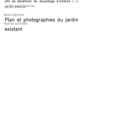
afin de bénéficier de davantage d'ombres
 à la 
Jardin expérimental
saison estivale.
Avis client·es
Plan et photographies du jardin 
Autres activités
existant